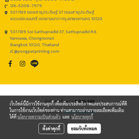
06-5208-7979
537/189 ซอยสาธุประดิษฐ์ 37 ถนนสาธุประดิษฐ์
แขวงช่องนนทรี เขตยานนาวา กรุงเทพมหานคร 10120
537/189 Soi Sathupradid 37, Sathupradid Rd.
Yannawa, Chongnonsri
Bangkok 10120, Thailand
JC@pongpatprinting.com
ผู้เข้าชมทั้งหมด
1,040,169
เว็บไซต์นี้มีการใช้งานคุกกี้ เพื่อเพิ่มประสิทธิภาพและประสบการณ์ที่ดี
ในการใช้งานเว็บไซต์ของท่าน ท่านสามารถอ่านรายละเอียดเพิ่มเติม
Powered by
MakeWebEasy.com
ได้ที่
นโยบายความเป็นส่วนตัว
และ
นโยบายคุกกี้
ตั้งค่าคุกกี้
ยอมรับทั้งหมด