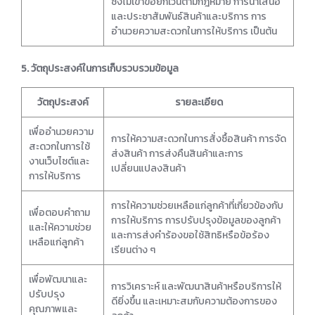
ซึ่งไม่เข้าข้อยกเว้นตามกฎหมาย การนำเสนอ
และประชาสัมพันธ์สินค้าและบริการ การ
อำนวยความสะดวกในการให้บริการ เป็นต้น
5. วัตถุประสงค์ในการเก็บรวบรวมข้อมูล
วัตถุประสงค์
รายละเอียด
เพื่ออำนวยความ
การให้ความสะดวกในการสั่งซื้อสินค้า การจัด
สะดวกในการใช้
ส่งสินค้า การส่งคืนสินค้าและการ
งานเว็บไซต์และ
เปลี่ยนแปลงสินค้า
การให้บริการ
การให้ความช่วยเหลือแก่ลูกค้าที่เกี่ยวข้องกับ
เพื่อตอบคำถาม
การให้บริการ การปรับปรุงข้อมูลของลูกค้า
และให้ความช่วย
และการส่งคำร้องขอใช้สิทธิหรือข้อร้อง
เหลือแก่ลูกค้า
เรียนต่าง ๆ
เพื่อพัฒนาและ
การวิเคราะห์ และพัฒนาสินค้าหรือบริการให้
ปรับปรุง
ดียิ่งขึ้น และเหมาะสมกับความต้องการของ
คุณภาพและ