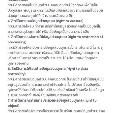
ท่านมีสิทธิขอแก้ไขข้อมูลส่วนบุคคลของท่านให้ถูกต้อง เพื่อให้เป็น
ปัจจุบันและสมบูรณ์ หากคุณเป็นสมาชิกแล้ว คุณสามารถแก้ไขข้อมูล
ส่วนบุคคลของคุณได้ที่หน้ารายละเอียดสมาชิก
4. สิทธิในการลบข้อมูลส่วนบุคคล (right to erasure)
ท่านมีสิทธิขอให้ลบ ทำลาย หรือทำให้ข้อมูลส่วนบุคคลเป็นข้อมูลที่ไม่
สามารถระบุตัวบุคคลได้ หรือเมื่อข้อมูลนั้นหมดความจำเป็น
5. สิทธิในการระงับการใช้ข้อมูลส่วนบุคคล (right to restriction of
processing)
ท่านมีสิทธิขอให้ระงับการใช้ข้อมูลส่วนบุคคลชั่วคราวในกรณีที่เราอยู่
ระหว่างตรวจสอบตามคำร้องขอใช้สิทธิขอแก้ไขข้อมูลส่วนบุคคล
หรือสิทธิในการคัดค้านการเก็บรวบรวม ใช้ หรือเปิดเผยข้อมูลส่วน
บุคคลของท่าน
6. สิทธิในการให้โอนย้ายข้อมูลส่วนบุคคล (right to data
portability)
ท่านมีสิทธิขอรับข้อมูลส่วนบุคคลของท่าน ในกรณีที่เราทำให้ข้อมูลนั้น
อยู่ในรูปแบบที่สามารถอ่านหรือใช้งานโดยทั่วไปด้วยเครื่องมือหรือ
อุปกรณ์ที่ทำงานได้โดยอัตโนมัติ รวมถึง สิทธิขอให้ส่งหรือ โอน ข้อมูล
รูปแบบดังกล่าวไปยังผู้ควบคุมข้อมูลส่วนบุคคลอื่น
7. สิทธิในการคัดค้านการประมวลผลข้อมูลส่วนบุคคล (right to
object)
ท่านมีสิทธิขอคัดค้านการเก็บรวบรวม ใช้ หรือเปิดเผยข้อมูลส่วนบุคคล