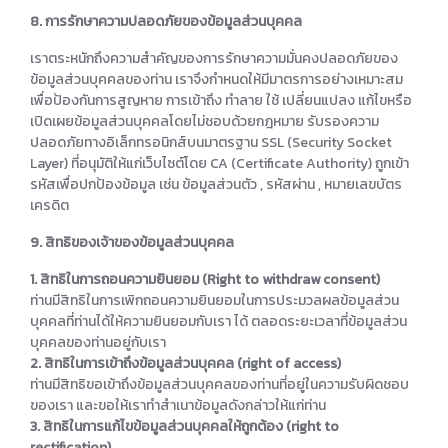
8. การรักษาความปลอดภัยของข้อมูลส่วนบุคคล
เราตระหนักถึงความสำคัญของการรักษาความมั่นคงปลอดภัยของ
ข้อมูลส่วนบุคคลของท่าน เราจึงกำหนดให้มีมาตรการอย่างเหมาะสม
เพื่อป้องกันการสูญหาย การเข้าถึง ทำลาย ใช้ เปลี่ยนแปลง แก้ไขหรือ
เปิดเผยข้อมูลส่วนบุคคลโดยไม่ชอบด้วยกฎหมาย รับรองความ
ปลอดภัยทางอิเล็กทรอนิกส์บนมาตรฐาน SSL (Security Socket
Layer) ที่อนุมัติให้แก่เว็บไซต์โดย CA (Certificate Authority) ถูกเข้า
รหัสเพื่อปกป้องข้อมูล เช่น ข้อมูลส่วนตัว , รหัสผ่าน , หมายเลขบัตร
เครดิต
9. สิทธิของเจ้าของข้อมูลส่วนบุคคล
1. สิทธิในการถอนความยินยอม (Right to withdraw consent)
ท่านมีสิทธิในการเพิกถอนความยินยอมในการประมวลผลข้อมูลส่วน
บุคคลที่ท่านได้ให้ความยินยอมกับเรา ได้ ตลอดระยะเวลาที่ข้อมูลส่วน
บุคคลของท่านอยู่กับเรา
2. สิทธิในการเข้าถึงข้อมูลส่วนบุคคล (right of access)
ท่านมีสิทธิขอเข้าถึงข้อมูลส่วนบุคคลของท่านที่อยู่ในความรับผิดชอบ
ของเรา และขอให้เราทำสำเนาข้อมูลดังกล่าวให้แก่ท่าน
3. สิทธิในการแก้ไขข้อมูลส่วนบุคคลให้ถูกต้อง (right to
rectification)