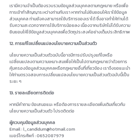
เรามีความจำเป็นต้องรวบรวมข้อมูลส่วนบุคคลตามกฎหมาย หรือเพื่อ
การเข้าทำสัญญาระหว่างท่านกับเรา หากท่านไม่ยินยอมให้เราใช้ข้อมูล
ส่วนบุคคล ท่านยังคงสามารถใช้บริการของเราได้ ซึ่งอาจทำให้ท่านได้
รับความสะดวกจากการใช้บริการน้อยลง เนื่องจากบริษัทไม่ได้รับความ
ยินยอมให้ใช้ข้อมูลส่วนบุคคลเพื่อวัตถุประสงค์อย่างเต็มประสิทธิภาพ
12. การแก้ไขเปลี่ยนแปลงนโยบายความเป็นส่วนตัว
นโยบายความเป็นส่วนตัวฉบับนี้อาจมีการปรับปรุงแก้ไขหรือ
เปลี่ยนแปลงตามความเหมาะสมเพื่อให้เป็นไปตามกฎหมายว่าด้วยการ
คุ้มครองข้อมูลส่วนบุคคลหรือกฎหมายอื่นที่เกี่ยวข้อง เราจึงขอแนะนำ
ให้ท่านตรวจสอบการเปลี่ยนแปลงนโยบายความเป็นส่วนตัวฉบับนี้เป็น
ระยะ ๆ
13. รายละเอียดการติดต่อ
หากมีคำถาม ข้อเสนอแนะ หรือต้องการรายละเอียดเพิ่มเติมเกี่ยวกับ
นโยบายความเป็นส่วนตัว โปรดติดต่อ
ผู้ควบคุมข้อมูลส่วนบุคคล
Email : l_candidum@hotmail.com
เบอร์โทรศัพท์ : 0652087979