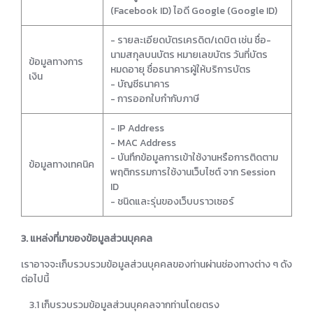
(Facebook ID) ไอดี Google (Google ID)
- รายละเอียดบัตรเครดิต/เดบิต เช่น ชื่อ-
นามสกุลบนบัตร หมายเลขบัตร วันที่บัตร
ข้อมูลทางการ
หมดอายุ ชื่อธนาคารผู้ให้บริการบัตร
เงิน
- บัญชีธนาคาร
- การออกใบกำกับภาษี
- IP Address
- MAC Address
- บันทึกข้อมูลการเข้าใช้งานหรือการติดตาม
ข้อมูลทางเทคนิค
พฤติกรรมการใช้งานเว็บไซต์ จาก Session
ID
- ชนิดและรุ่นของเว็บบราวเซอร์
3. แหล่งที่มาของข้อมูลส่วนบุคคล
เราอาจจะเก็บรวบรวมข้อมูลส่วนบุคคลของท่านผ่านช่องทางต่าง ๆ ดัง
ต่อไปนี้
3.1 เก็บรวบรวมข้อมูลส่วนบุคคลจากท่านโดยตรง