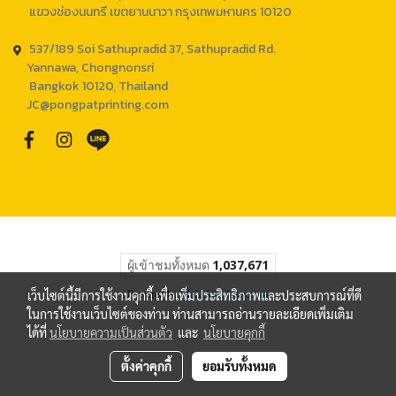
แขวงช่องนนทรี เขตยานนาวา กรุงเทพมหานคร 10120
537/189 Soi Sathupradid 37, Sathupradid Rd.
Yannawa, Chongnonsri
Bangkok 10120, Thailand
JC@pongpatprinting.com
ผู้เข้าชมทั้งหมด
1,037,671
เว็บไซต์นี้มีการใช้งานคุกกี้ เพื่อเพิ่มประสิทธิภาพและประสบการณ์ที่ดี
Powered by
MakeWebEasy.com
ในการใช้งานเว็บไซต์ของท่าน ท่านสามารถอ่านรายละเอียดเพิ่มเติม
ได้ที่
นโยบายความเป็นส่วนตัว
และ
นโยบายคุกกี้
ตั้งค่าคุกกี้
ยอมรับทั้งหมด