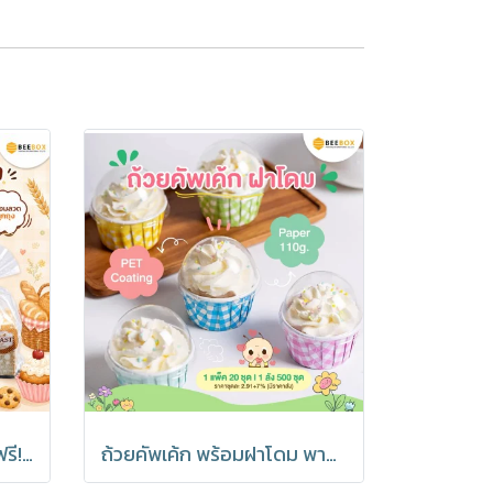
ถุงขนมปัง ถุงเบเกอรี่ แถมฟรี! ลวดปิดปากถุง มีราคาส่ง (1 แพค 50 ชิ้น)
ถ้วยคัพเค้ก พร้อมฝาโดม พาสเทล อบได้ มีราคาส่ง (1 แพค 20 ชุด)