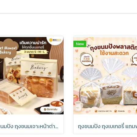
New
ถุงขนมปัง ถุงขนมเจาะหน้าต่าง ถุงเบเกอรี่ ซองขนม เจาะหน้าต่าง พร้อมลวดรัดที่ปากถุง มีราคาส่ง (1แพ็ค : 20 ชิ้น)