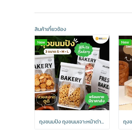
สินค้าเกี่ยวข้อง
New
New
ถุงขนมปัง ถุงขนมเจาะหน้าต่าง ถุงเบเกอรี่ ซองขนม เจาะหน้าต่าง พร้อมลวดรัดที่ปากถุง ลาย Bakery มีราคาส่ง (1แพ็ค : 20 ชิ้น)