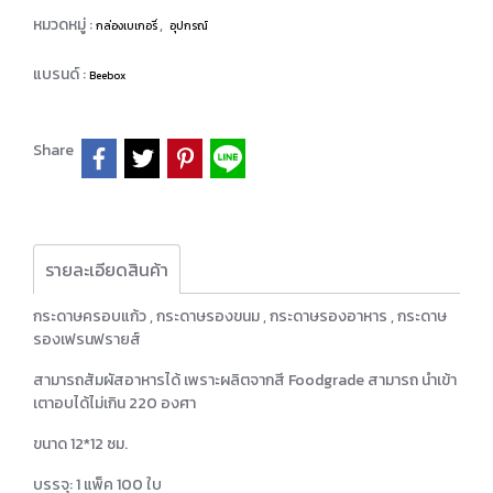
หมวดหมู่ :
,
กล่องเบเกอรี่
อุปกรณ์
แบรนด์ :
Beebox
Share
รายละเอียดสินค้า
กระดาษครอบแก้ว , กระดาษรองขนม , กระดาษรองอาหาร , กระดาษ
รองเฟรนฟรายส์
สามารถสัมผัสอาหารได้ เพราะผลิตจากสี Foodgrade สามารถ นำเข้า
เตาอบได้ไม่เกิน 220 องศา
ขนาด 12*12 ซม.
บรรจุ: 1 แพ็ค 100 ใบ