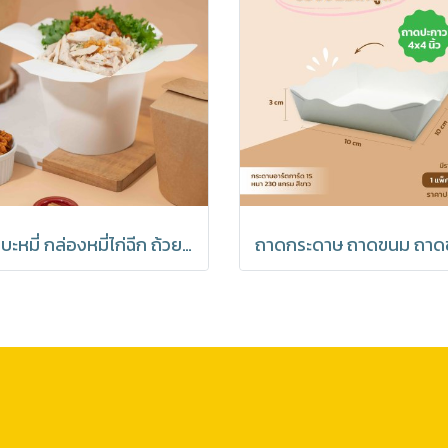
ถ้วยบะหมี่ กล่องหมี่ไก่ฉีก ถ้วยบะหมี่ เข้าไมโครเวฟได้ มีราคาส่ง สีขาว (1 แพค 25 ชิ้น)