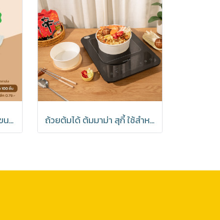
ถาดกระดาษ ถาดขนม ถาดขนมปัง สีขาว Foodgrade ขึ้นรูปแล้ว พร้อมใช้งาน มีโรงงานของตนเอง มีราคาส่ง (1 แพค 100 ใบ)
ถ้วยต้มได้ ต้มมาม่า สุกี้ ใช้สำหรับเตาไฟฟ้าเท่านั้น 1 แพค 25 ชุด พร้อมฝา PET Anti Fog (มีราคาส่ง)