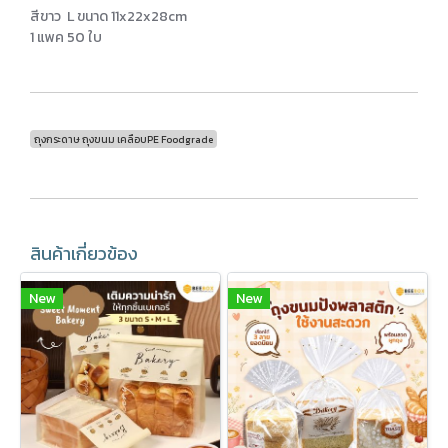
สีขาว L ขนาด 11x22x28cm
1 แพค 50 ใบ
ถุงกระดาษ ถุงขนม เคลือบPE Foodgrade
สินค้าเกี่ยวข้อง
New
New