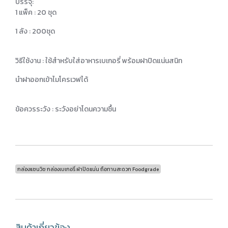
บรรจุ:
1 แพ็ค : 20 ชุด
1 ลัง : 200ชุด
วิธีใช้งาน : ใช้สำหรับใส่อาหารเบเกอรี่ พร้อมฝาปิดแน่นสนิท
นำฝาออกเข้าไมโครเวฟได้
ข้อควรระวัง : ระวังอย่าโดนความชื้น
กล่องแซนวิช กล่องเบเกอรี่ ฝาปิดแน่น ถือทานสะดวก Foodgrade
สินค้าเกี่ยวข้อง