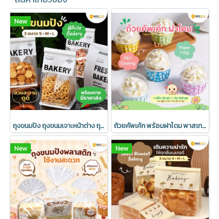
New
ถุงขนมปัง ถุงขนมเจาะหน้าต่าง ถุงเบเกอรี่ ซองขนม เจาะหน้าต่าง พร้อมลวดรัดที่ปากถุง ลาย Bakery มีราคาส่ง (1แพ็ค : 20 ชิ้น)
ถ้วยคัพเค้ก พร้อมฝาโดม พาสเทล อบได้ มีราคาส่ง (1 แพค 20 ชุด)
New
New