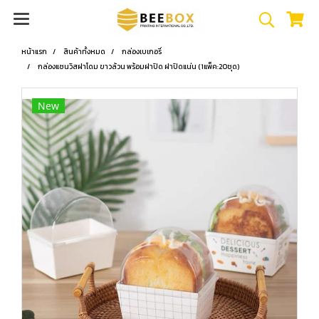
หน้าแรก
สินค้าทั้งหมด
กล่องเบเกอรี่
กล่องแซนวิสฝาโดม ขาวล้วน พร้อมฝาปิด ฝาปิดแน่น (1แพ็ค:20ชุด)
New