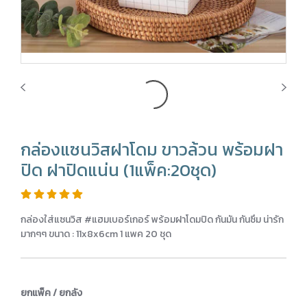
กล่องแซนวิสฝาโดม ขาวล้วน พร้อมฝา
ปิด ฝาปิดแน่น (1แพ็ค:20ชุด)
กล่องใส่แซนวิส #แฮมเบอร์เกอร์ พร้อมฝาโดมปิด กันมัน กันซึม น่ารัก
มากๆๆ ขนาด : 11x8x6cm 1 แพค 20 ชุด
ยกแพ็ค / ยกลัง