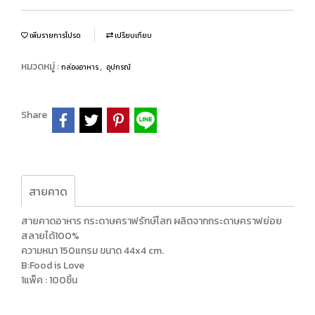
เพิ่มรายการโปรด
เปรียบเทียบ
หมวดหมู่ :
,
กล่องอาหาร
อุปกรณ์
Share
สายคาด
สายคาดอาหาร กระดาษคราฟรักษ์โลก ผลิตจากกระดาษคราฟย่อย
สลายได้100%
ความหนา 150แกรม ขนาด 44x4 cm.
B:Food is Love
1แพ็ค : 100ชิ้น