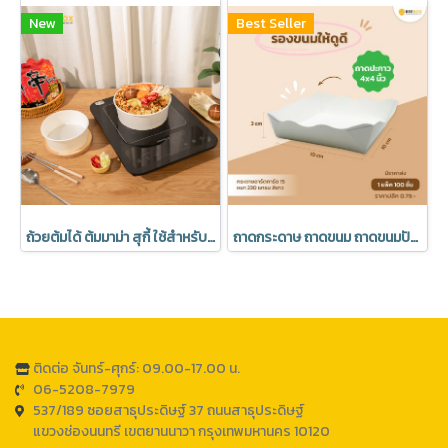
New
Best Seller
ถ้วยต้มได้ ต้มมาม่า สุกี้ ใช้สำหรับเตาไฟฟ้าเท่านั้น 1 แพค 25 ชุด พร้อมฝา PET Anti Fog (มีราคาส่ง)
ถาดกระดาษ ถาดขนม ถาดขนมปัง สีขาว Foodgrade ขึ้นรูปแล้ว พร้อมใช้งาน มีโรงงานของตนเอง มีราคาส่ง (1 แพค 100 ใบ)
ติดต่อ จันทร์-ศุกร์: 09.00-17.00 น.
06-5208-7979
537/189 ซอยสาธุประดิษฐ์ 37 ถนนสาธุประดิษฐ์
แขวงช่องนนทรี เขตยานนาวา กรุงเทพมหานคร 10120