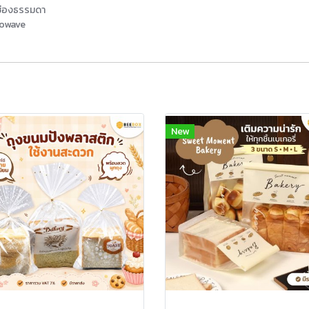
นช่องธรรมดา
rowave
New