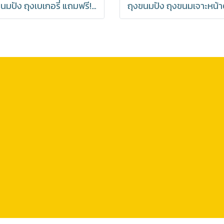
ถุงขนมปัง ถุงเบเกอรี่ แถมฟรี! ลวดปิดปากถุง มีราคาส่ง (1 แพค 50 ชิ้น)