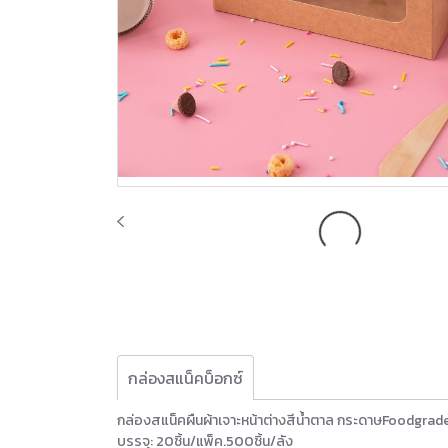
กล่องสแน็คบ็อกซ์
กล่องสแน็คผืนผ้าเจาะหน้าต่างสีน้ำตาล กระดาษFoodgra
บรรจุ: 20ชิ้น/แพ็ค.500ชิ้น/ลัง