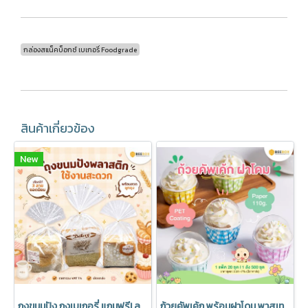
กล่องสแน็คบ็อกซ์ เบเกอรี่ Foodgrade
สินค้าเกี่ยวข้อง
New
ถุงขนมปัง ถุงเบเกอรี่ แถมฟรี! ลวดปิดปากถุง มีราคาส่ง (1 แพค 50 ชิ้น)
ถ้วยคัพเค้ก พร้อมฝาโดม พาสเทล อบได้ มีราคาส่ง (1 แพค 20 ชุด)