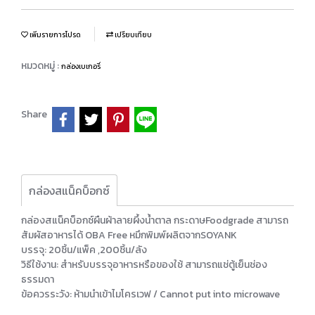
เพิ่มรายการโปรด
เปรียบเทียบ
หมวดหมู่ :
กล่องเบเกอรี่
Share
กล่องสแน็คบ็อกซ์
กล่องสแน็คบ็อกซ์ผืนผ้าลายผึ้งน้ำตาล กระดาษFoodgrade สามารถ
สัมผัสอาหารได้ OBA Free หมึกพิมพ์ผลิตจากSOYANK
บรรจุ: 20ชิ้น/แพ็ค ,200ชิ้น/ลัง
วิธีใช้งาน: สำหรับบรรจุอาหารหรือของใช้ สามารถแช่ตู้เย็นช่อง
ธรรมดา
ข้อควรระวัง: ห้ามนำเข้าไมโครเวฟ / Cannot put into microwave