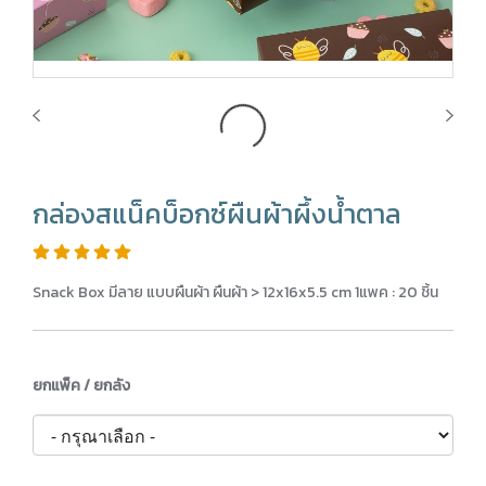
กล่องสแน็คบ็อกซ์ผืนผ้าผึ้งน้ำตาล
Snack Box มีลาย แบบผืนผ้า ผืนผ้า > 12x16x5.5 cm 1แพค : 20 ชิ้น
ยกแพ็ค / ยกลัง