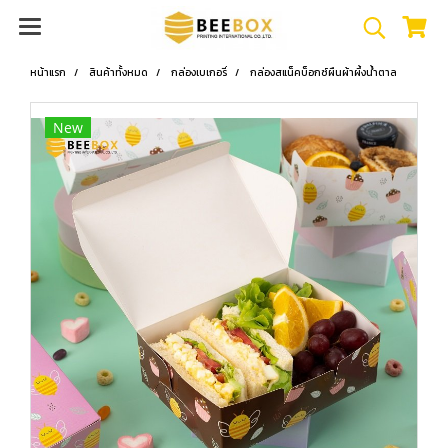
หน้าแรก
สินค้าทั้งหมด
กล่องเบเกอรี่
กล่องสแน็คบ็อกซ์ผืนผ้าผึ้งน้ำตาล
New