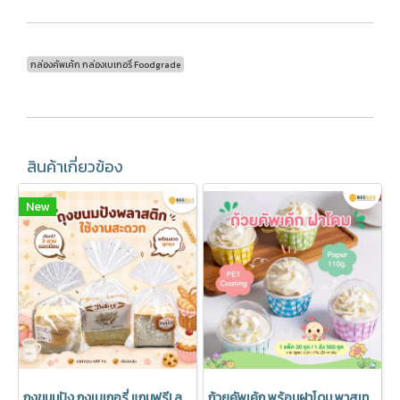
กล่องคัพเค้ก กล่องเบเกอรี่ Foodgrade
สินค้าเกี่ยวข้อง
New
ถุงขนมปัง ถุงเบเกอรี่ แถมฟรี! ลวดปิดปากถุง มีราคาส่ง (1 แพค 50 ชิ้น)
ถ้วยคัพเค้ก พร้อมฝาโดม พาสเทล อบได้ มีราคาส่ง (1 แพค 20 ชุด)