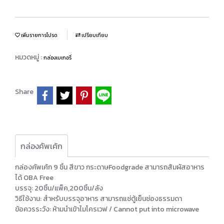
เพิ่มรายการโปรด
เปรียบเทียบ
หมวดหมู่ :
กล่องเบเกอรี่
Share
กล่องคัพเค้ก
กล่องคัพเค้ก 9 ชิ้น สีขาว กระดาษFoodgrade สามารถสัมผัสอาหาร
ได้ OBA Free
บรรจุ: 20ชิ้น/แพ็ค,200ชิ้น/ลัง
วิธีใช้งาน: สำหรับบรรจุอาหาร สามารถแช่ตู้เย็นช่องธรรมดา
ข้อควรระวัง: ห้ามนำเข้าไมโครเวฟ / Cannot put into microwave