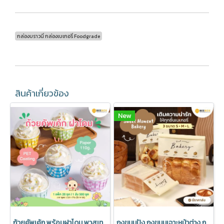
กล่องบราวนี่ กล่องเบเกอรี่ Foodgrade
สินค้าเกี่ยวข้อง
New
ถ้วยคัพเค้ก พร้อมฝาโดม พาสเทล อบได้ มีราคาส่ง (1 แพค 20 ชุด)
ถุงขนมปัง ถุงขนมเจาะหน้าต่าง ถุงเบเกอรี่ ซองขนม เจาะหน้าต่าง พร้อมลวดรัดที่ปากถุง มีราคาส่ง (1แพ็ค : 20 ชิ้น)