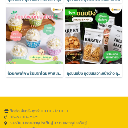
New
ถ้วยคัพเค้ก พร้อมฝาโดม พาสเทล อบได้ มีราคาส่ง (1 แพค 20 ชุด)
ถุงขนมปัง ถุงขนมเจาะหน้าต่าง ถุงเบเกอรี่ ซองขนม เจาะหน้าต่าง พร้อมลวดรัดที่ปากถุง ลาย Bakery มีราคาส่ง (1แพ็ค : 20 ชิ้น)
ติดต่อ จันทร์-ศุกร์: 09.00-17.00 น.
06-5208-7979
537/189 ซอยสาธุประดิษฐ์ 37 ถนนสาธุประดิษฐ์