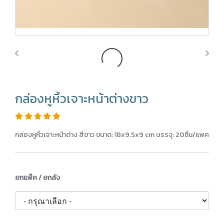
กล่องหูหิ้วเจาะหน้าต่างขาว
กล่องหูหิ้วเจาะหน้าต่าง สีขาว ขนาด: 18x9.5x9 cm บรรจุ: 20ชิ้น/แพค
ยกแพ็ค / ยกลัง