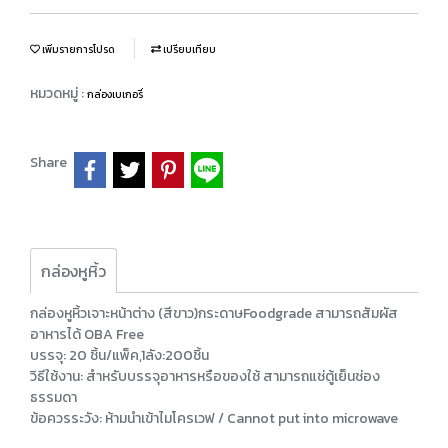
เพิ่มรายการโปรด
เปรียบเทียบ
หมวดหมู่ :
กล่องเบเกอรี่
Share
กล่องหูหิ้ว
กล่องหูหิ้วเจาะหน้าต่าง (สีขาว)กระดาษFoodgrade สามารถสัมผัส
อาหารได้ OBA Free
บรรจุ: 20 ชิ้น/แพ็ค,1ลัง:200ชิ้น
วิธีใช้งาน: สำหรับบรรจุอาหารหรือของใช้ สามารถแช่ตู้เย็นช่อง
ธรรมดา
ข้อควรระวัง: ห้ามนำเข้าไมโครเวฟ / Cannot put into microwave