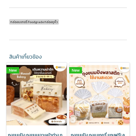
กล่องเบเกอรี่ Foodgrade กล่องหูหิ้ว
สินค้าเกี่ยวข้อง
New
New
ถุงขนมปัง ถุงขนมเจาะหน้าต่าง ถุงเบเกอรี่ ซองขนม เจาะหน้าต่าง พร้อมลวดรัดที่ปากถุง มีราคาส่ง (1แพ็ค : 20 ชิ้น)
ถุงขนมปัง ถุงเบเกอรี่ แถมฟรี! ลวดปิดปากถุง มีราคาส่ง (1 แพค 50 ชิ้น)