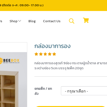
(ติดต่อ จ-ศ : 09.00- 17.00 น.)
Us
Shop
Blog
Contact Us
กล่องมาการอง
กล่องมาการองสุดเก๋ 9ช่อง กระดาษนู้ดน้ำตาล สามารถใส่ค
ระหว่างช่อง 5cm บรรจุ:1แพ็ค:20ชุด
ยกแพ็ค / ยก
ลัง