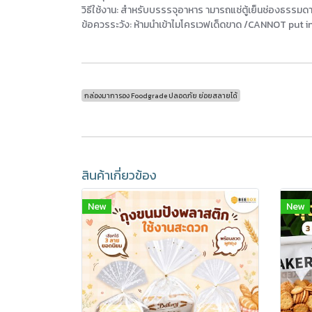
วิธีใช้งาน: สำหรับบรรรจุอาหาร ามารถแช่ตู้เย็นช่องธรรมด
ข้อควรระวัง: ห้ามนำเข้าไมโครเวฟเด็ดขาด /CANNOT put 
กล่องมาการอง Foodgrade ปลอดภัย ย่อยสลายได้
สินค้าเกี่ยวข้อง
New
New