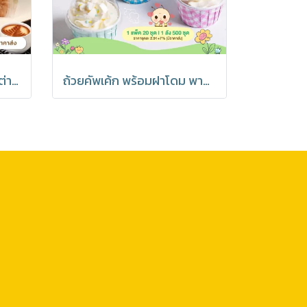
ถุงขนมปัง ถุงขนมเจาะหน้าต่าง ถุงเบเกอรี่ ซองขนม เจาะหน้าต่าง พร้อมลวดรัดที่ปากถุง มีราคาส่ง (1แพ็ค : 20 ชิ้น)
ถ้วยคัพเค้ก พร้อมฝาโดม พาสเทล อบได้ มีราคาส่ง (1 แพค 20 ชุด)