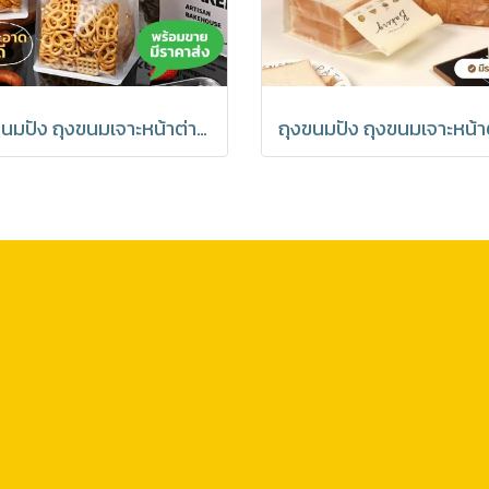
ถุงขนมปัง ถุงขนมเจาะหน้าต่าง ถุงเบเกอรี่ ซองขนม เจาะหน้าต่าง พร้อมลวดรัดที่ปากถุง ลาย Bakery มีราคาส่ง (1แพ็ค : 20 ชิ้น)