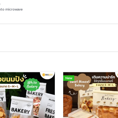
า
into microwave
New